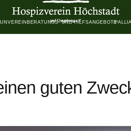
TUN
VEREIN
BERATUNGS- UND HILFSANGEBOTE
PALLI
einen guten Zwec