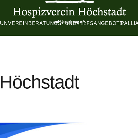
TUN
VEREIN
BERATUNGS- UND HILFSANGEBOTE
PALLI
 Höchstadt