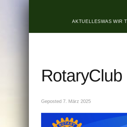
AKTUELLES
WAS WIR 
RotaryClub
Geposted
7. März 2025