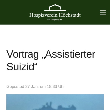
Vortrag „Assistierter
Suizid“
Geposted
27 Jan. um 18:33 Uhr